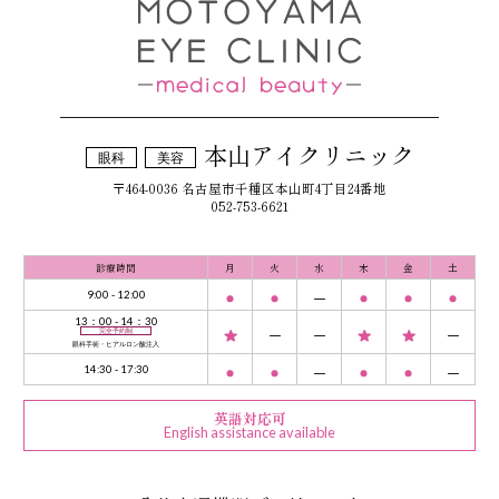
本山アイクリニック
眼科
美容
〒464-0036 名古屋市千種区本山町4丁目24番地
052-753-6621
診療時間
月
火
水
木
金
土
9:00 - 12:00
13：00 - 14：30
完全予約制
眼科手術・ヒアルロン酸注入
14:30 - 17:30
英語対応可
English assistance available