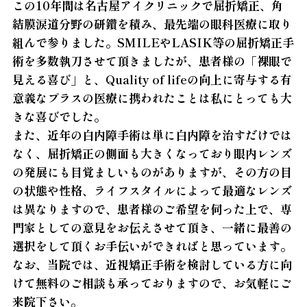
この10年間は名古屋アイクリニックで屈折矯正、角
結膜涙道分野の研鑽を積み、最先端の眼科医療に取り
組んで参りました。SMILEやLASIK等の屈折矯正手
術を多数執刀させて頂きましたが、患者様の「裸眼で
見える喜び」と、Quality of lifeの向上に寄与する有
意義なプラスの医療に携われたことは私にとっても大
きな喜びでした。
また、近年の白内障手術は単に白内障を治すだけでは
なく、屈折矯正の側面も大きくなっており眼内レンズ
の発展にも目覚ましいものがありますが、その方の目
の状態や性格、ライフスタイルによって最適なレンズ
は異なりますので、患者様のご希望を伺った上で、専
門家としての意見をお伝えさせて頂き、一緒に最善の
選択をして頂くお手伝いができればと思っています。
なお、当院では、近視矯正手術を検討している方に向
けて無料のご相談も承っておりますので、お気軽にご
来院下さい。