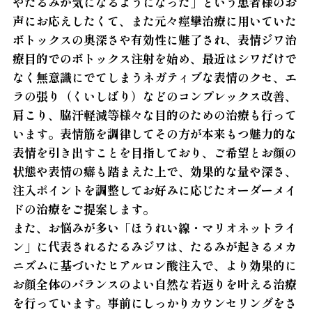
やたるみが気になるようになった」という患者様のお
声にお応えしたくて、また元々痙攣治療に用いていた
ボトックスの奥深さや有効性に魅了され、表情ジワ治
療目的でのボトックス注射を始め、最近はシワだけで
なく無意識にでてしまうネガティブな表情のクセ、エ
ラの張り（くいしばり）などのコンプレックス改善、
肩こり、脇汗軽減等様々な目的のための治療も行って
います。表情筋を調律してその方が本来もつ魅力的な
表情を引き出すことを目指しており、ご希望とお顔の
状態や表情の癖も踏まえた上で、効果的な量や深さ、
注入ポイントを調整してお好みに応じたオーダーメイ
ドの治療をご提案します。
また、お悩みが多い「ほうれい線・マリオネットライ
ン」に代表されるたるみジワは、たるみが起きるメカ
ニズムに基づいたヒアルロン酸注入で、より効果的に
お顔全体のバランスのよい自然な若返りを叶える治療
を行っています。事前にしっかりカウンセリングをさ