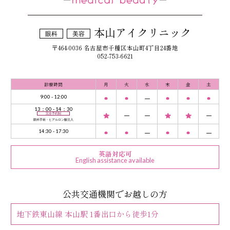
本山アイクリニック
眼科
美容
〒464-0036 名古屋市千種区本山町4丁目24番地
052-753-6621
診療時間
月
火
水
木
金
土
9:00 - 12:00
13：00 - 14：30
完全予約制
眼科手術・ヒアルロン酸注入
14:30 - 17:30
英語対応可
English assistance available
公共交通機関でお越しの方
地下鉄東山線 本山駅 1番出口から徒歩1分