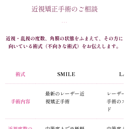
近視矯正手術のご相談
近視・乱視の度数、角膜の状態をふまえて、その方に
向いている術式（不向きな術式）をお伝えします。
術式
SMILE
LA
最新のレーザー近
レーザー
手術内容
視矯正手術
手術のス
ド
近視度数の
中等度まで※極軽
中等度ま